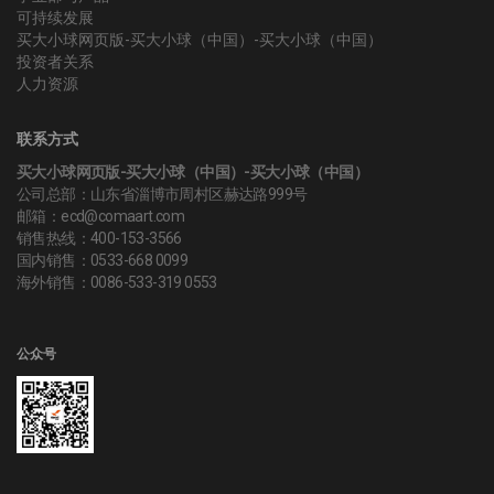
可持续发展
买大小球网页版-买大小球（中国）-买大小球（中国）
投资者关系
人力资源
联系方式
买大小球网页版-买大小球（中国）-买大小球（中国）
公司总部：山东省淄博市周村区赫达路999号
邮箱：ecd@comaart.com
销售热线：400-153-3566
国内销售：0533-668 0099
海外销售：0086-533-319 0553
公众号