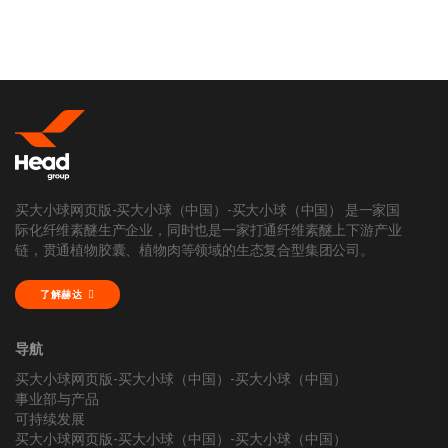
买大小球网页版-买大小球（中国）-买大小球（中国） 是一家国
际化纤维素醚生产企业，同时也是一家打通纤维素醚上下游产业
链，贯通植物胶囊、植物肉等领域的生态复合型集团公司。
了解赫达
导航
买大小球网页版-买大小球（中国）-买大小球（中国）
事业部与产品
可持续发展
买大小球网页版-买大小球（中国）-买大小球（中国）