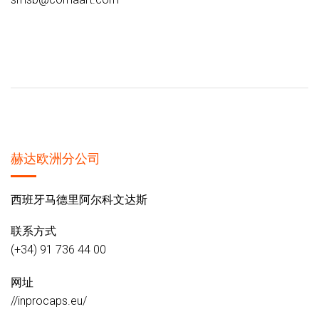
赫达欧洲分公司
西班牙马德里阿尔科文达斯
联系方式
(+34) 91 736 44 00
网址
//inprocaps.eu/