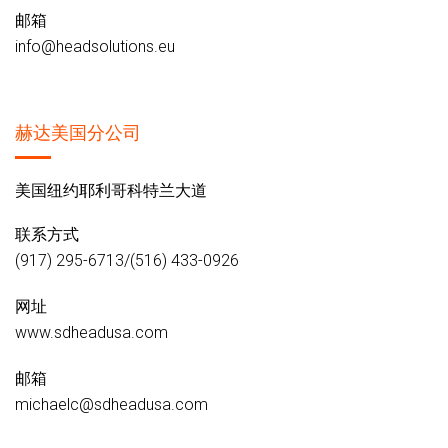
邮箱
info@headsolutions.eu
赫达美国分公司
美国纽约耶利哥科特兰大道
联系方式
(917) 295-6713/(516) 433-0926
网址
www.sdheadusa.com
邮箱
michaelc@sdheadusa.com