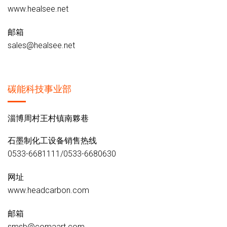
www.healsee.net
邮箱
sales@healsee.net
碳能科技事业部
淄博周村王村镇南夥巷
石墨制化工设备销售热线
0533-6681111/0533-6680630
网址
www.headcarbon.com
邮箱
smsb@comaart.com